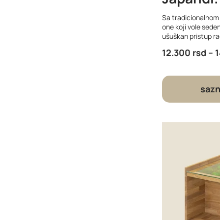
Sa tradicionalnom
one koji vole seden
ušuškan pristup rad
12.300
rsd
–
sazn