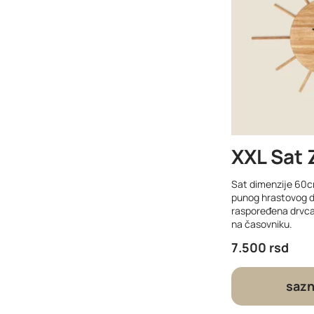
XXL Sat 
Sat dimenzije 60c
punog hrastovog d
raspoređena drvc
na časovniku.
7.500
rsd
sazn