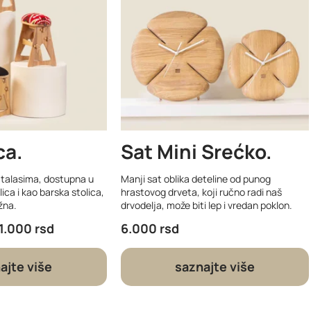
ca
Sat Mini Srećko
a talasima, dostupna u
Manji sat oblika deteline od punog
lica i kao barska stolica,
hrastovog drveta, koji ručno radi naš
žna.
drvodelja, može biti lep i vredan poklon.
1.000
rsd
6.000
rsd
ajte više
saznajte više