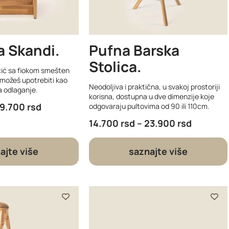
a Skandi
Pufna Barska
Stolica
očić sa fiokom smešten
 možeš upotrebiti kao
Neodoljiva i praktična, u svakoj prostoriji
a odlaganje.
korisna, dostupna u dve dimenzije koje
19.700
rsd
odgovaraju pultovima od 90 ili 110cm.
14.700
rsd
–
23.900
rsd
ajte više
saznajte više