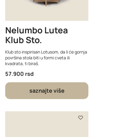
Nelumbo Lutea
Klub Sto
Klub sto inspirisan Lotusom, da li će gornja
površina stola biti u formi cveta ili
kvadrata, ti biraš.
57.900
rsd
saznajte više