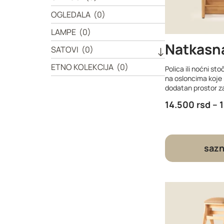
OGLEDALA
(0)
LAMPE
(0)
Natkasn
SATOVI
(0)
ETNO KOLEKCIJA
(0)
Polica ili noćni st
na osloncima koje
dodatan prostor z
14.500
rsd
–
sazn