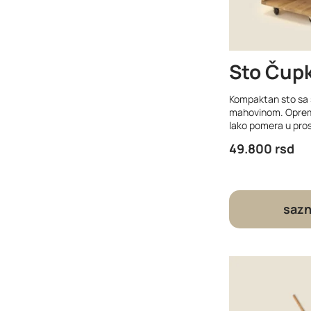
Sto Čup
Kompaktan sto sa 
mahovinom. Opreml
lako pomera u pro
49.800
rsd
sazn