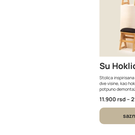
Su Hokli
Stolica inspirisan
dve visine, kao hok
potpuno demonta
11.900
rsd
–
2
sazn