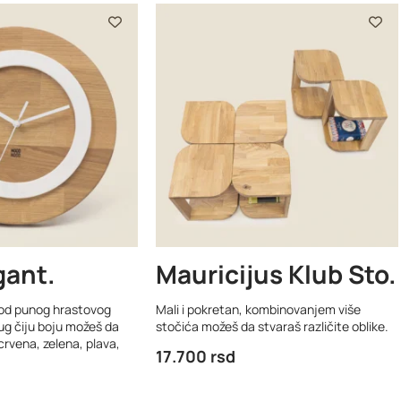
gant
Mauricijus Klub Sto
 od punog hrastovog
Mali i pokretan, kombinovanjem više
rug čiju boju možeš da
stočića možeš da stvaraš različite oblike.
crvena, zelena, plava,
17.700
rsd