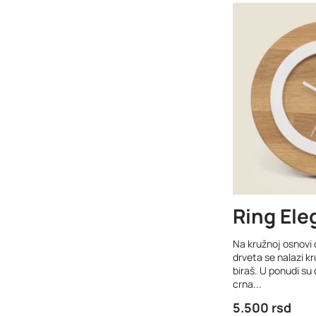
Ring Ele
Na kružnoj osnovi
drveta se nalazi k
biraš. U ponudi su 
crna...
5.500
rsd