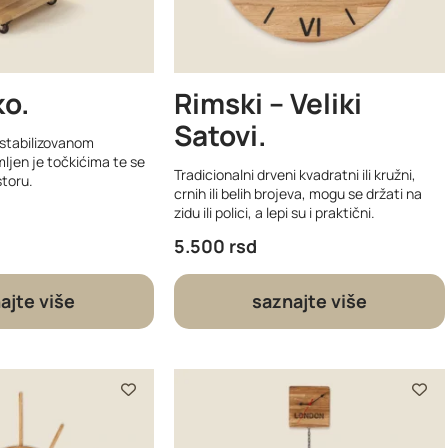
ko
Rimski – Veliki
Satovi
stabilizovanom
jen je točkićima te se
Tradicionalni drveni kvadratni ili kružni,
storu.
crnih ili belih brojeva, mogu se držati na
zidu ili polici, a lepi su i praktični.
5.500
rsd
ajte više
saznajte više