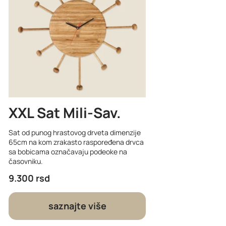
XXL Sat Mili-Sav
Sat od punog hrastovog drveta dimenzije
65cm na kom zrakasto raspoređena drvca
sa bobicama označavaju podeoke na
časovniku.
9.300
rsd
saznajte više