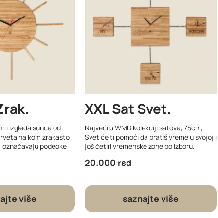
Zrak
XXL Sat Svet
m i izgleda sunca od
Najveći u WMD kolekciji satova, 75cm,
rveta na kom zrakasto
Svet će ti pomoći da pratiš vreme u svojoj i
a označavaju podeoke
još četiri vremenske zone po izboru.
20.000
rsd
ajte više
saznajte više