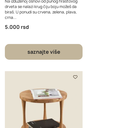
Na izduženoj osnovi od punog hrastovog
drveta se nalazi krug čiju boju možeš da
biraš. U ponudi su crvena, zelena, plava,
crna...
5.000
rsd
saznajte više