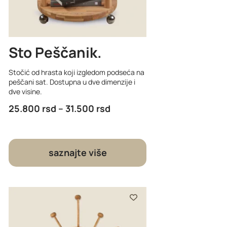
Sto Peščanik
Stočić od hrasta koji izgledom podseća na
peščani sat. Dostupna u dve dimenzije i
dve visine.
25.800
rsd
–
31.500
rsd
saznajte više