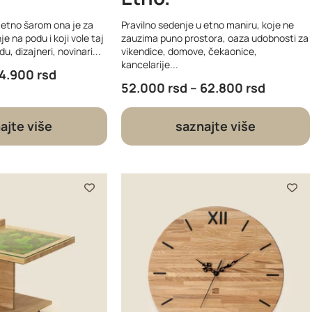
 etno šarom ona je za
Pravilno sedenje u etno maniru, koje ne
je na podu i koji vole taj
zauzima puno prostora, oaza udobnosti za
u, dizajneri, novinari...
vikendice, domove, čekaonice,
kancelarije...
14.900
rsd
52.000
rsd
–
62.800
rsd
ajte više
saznajte više