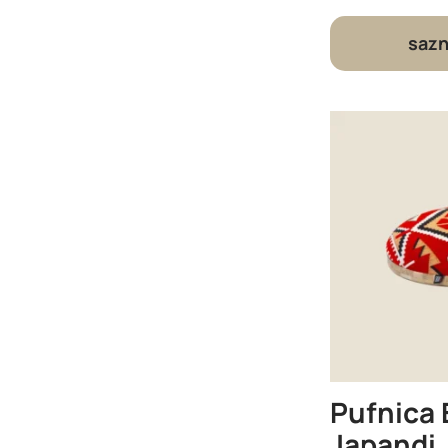
sazn
Pufnica 
Japandi