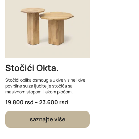
Stočići Okta
Stočići oblika osmougla u dve visine i dve
površine su za ljubitelje stočića sa
masivnom stopom i lakom pločom.
19.800
rsd
–
23.600
rsd
saznajte više