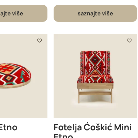
ajte više
saznajte više
Etno
Fotelja Ćoškić Mini
Etno