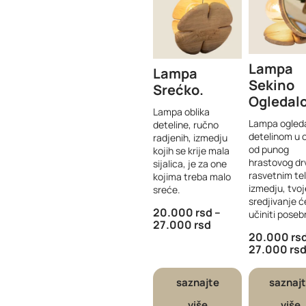
Lampa
Lampa
Sekino
Srećko
Ogledal
Lampa oblika
Lampa ogleda
deteline, ručno
detelinom u 
radjenih, izmedju
od punog
kojih se krije mala
hrastovog drv
sijalica, je za one
rasvetnim te
kojima treba malo
izmedju, tvoj
sreće.
sredjivanje ć
20.000
rsd
–
učiniti poseb
27.000
rsd
20.000
rs
27.000
rs
saznajte
saznaj
više
više