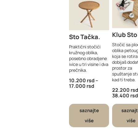
Klub Sto
Sto Tačka
Stočić sa pl
Praktični stočići
oblika petoug
kružnog oblika,
koja se rotir
posebno obradjene
dobijaš doda
ivice u tri visine i dva
prostor za
prečnika.
spuštanje stv
kad ti treba.
10.200
rsd
–
17.000
rsd
22.200
rs
38.400
rsd
saznajte
saznaj
više
više