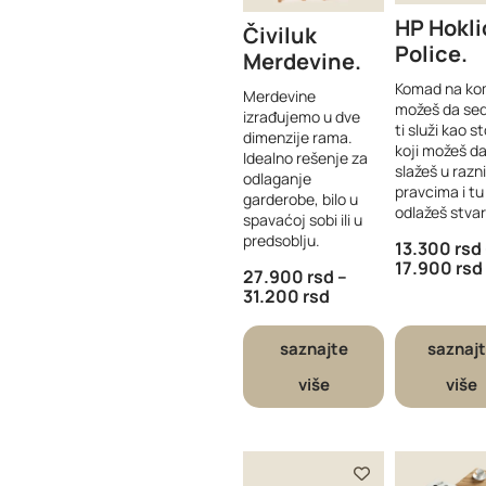
HP Hokli
Čiviluk
Police
Merdevine
Komad na k
Merdevine
možeš da sed
izrađujemo u dve
ti služi kao s
dimenzije rama.
koji možeš d
Idealno rešenje za
slažeš u razn
odlaganje
pravcima i tu
garderobe, bilo u
odlažeš stvari
spavaćoj sobi ili u
predsoblju.
13.300
rsd
17.900
rsd
27.900
rsd
–
31.200
rsd
saznajte
saznaj
više
više