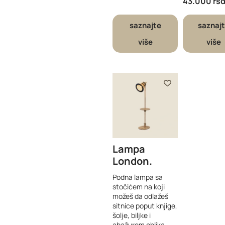
43.000
rs
saznajte
saznaj
više
više
Lampa
London
Podna lampa sa
stočićem na koji
možeš da odlažeš
sitnice poput knjige,
šolje, biljke i
abažurom oblika