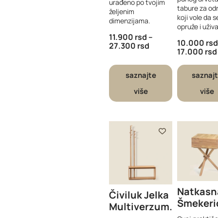
urađeno po tvojim
tabure za od
željenim
koji vole da s
dimenzijama.
opruže i uživa
11.900
rsd
–
10.000
rsd
27.300
rsd
17.000
rsd
saznajte
saznaj
više
više
Natkasn
Čiviluk Jelka
Šmekeri
Multiverzum