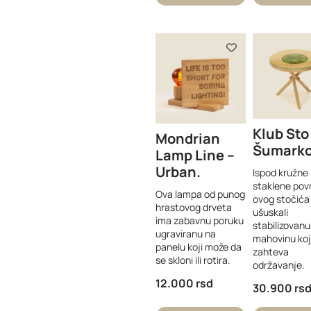
Klub Sto
Mondrian
Šumark
Lamp Line –
Urban
Ispod kružne
staklene pov
Ova lampa od punog
ovog stočića
hrastovog drveta
ušuskali
ima zabavnu poruku
stabilizovanu
ugraviranu na
mahovinu koj
panelu koji može da
zahteva
se skloni ili rotira.
održavanje.
12.000
rsd
30.900
rs