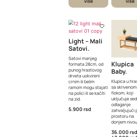
više
više
Light – Mali
Satovi
Satovi manjeg
Klupica
formata 28cm, od
punog hrastovog
Baby
drveta uokvireni
Klupica u hra
crnim ili belim
sa skrivenom
ramom mogu stajati
fiokom, koji
na polici ili se kačiti
uključuje sed
na zid.
odlaganje
5.900
rsd
zahvaljujući p
prostoru na
donjem nivou
36.000
rs