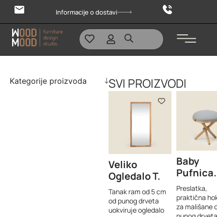
Informacije o dostavi
SVI PROIZVODI
Kategorije proizvoda
Baby
Veliko
Pufnica
Ogledalo T
Preslatka,
Tanak ram od 5 cm
praktična hok
od punog drveta
za mališane 
uokviruje ogledalo
punog drveta