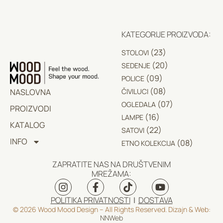
KATEGORIJE PROIZVODA:
(23)
STOLOVI
(20)
SEDENJE
(09)
POLICE
(08)
NASLOVNA
ČIVILUCI
(07)
OGLEDALA
PROIZVODI
(16)
LAMPE
KATALOG
(22)
SATOVI
INFO
(08)
ETNO KOLEKCIJA
ZAPRATITE NAS NA DRUŠTVENIM
MREŽAMA:
POLITIKA PRIVATNOSTI
|
DOSTAVA
© 2026 Wood Mood Design – All Rights Reserved. Dizajn & Web:
NNWeb