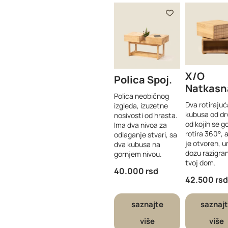
X/O
Polica Spoj
Natkasn
Polica neobičnog
Dva rotirajuć
izgleda, izuzetne
kubusa od dr
nosivosti od hrasta.
od kojih se go
Ima dva nivoa za
rotira 360°, a
odlaganje stvari, sa
je otvoren, 
dva kubusa na
dozu razigra
gornjem nivou.
tvoj dom.
40.000
rsd
42.500
rsd
saznajte
saznaj
više
više