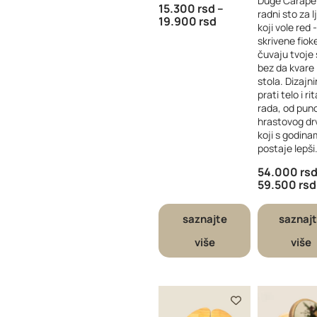
Duge Čarape
15.300
rsd
–
radni sto za l
19.900
rsd
koji vole red 
skrivene fiok
čuvaju tvoje 
bez da kvare l
stola. Dizajn
prati telo i r
rada, od pun
hrastovog dr
koji s godin
postaje lepši
54.000
rs
59.500
rsd
saznajte
saznaj
više
više