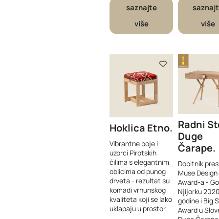
saznajte
saznaj
više
više
Radni St
Hoklica Etno
Duge
Vibrantne boje i
Čarape
uzorci Pirotskih
ćilima s elegantnim
Dobitnik pres
oblicima od punog
Muse Design
drveta - rezultat su
Award-a - Go
komadi vrhunskog
Njijorku 2020
kvaliteta koji se lako
godine i Big 
uklapaju u prostor.
Award u Slove