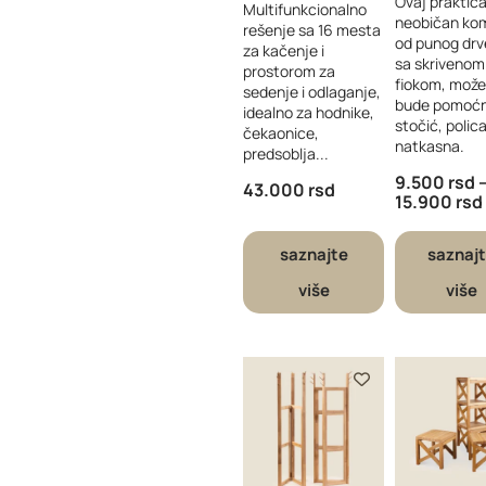
Ovaj praktič
Multifunkcionalno
neobičan ko
rešenje sa 16 mesta
od punog drv
za kačenje i
sa skrivenom
prostorom za
fiokom, može
sedenje i odlaganje,
bude pomoćn
idealno za hodnike,
stočić, polica 
čekaonice,
natkasna.
predsoblja...
9.500
rsd
43.000
rsd
15.900
rsd
saznajte
saznaj
više
više