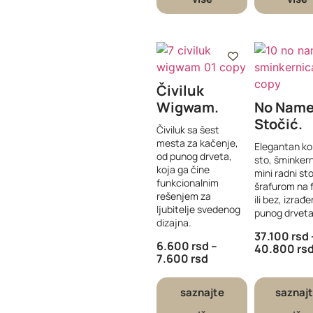
Čiviluk
Wigwam
No Nam
Stočić
Čiviluk sa šest
mesta za kačenje,
Elegantan ko
od punog drveta,
sto, šminkerni
koja ga čine
mini radni sto
funkcionalnim
šrafurom na 
rešenjem za
ili bez, izrađ
ljubitelje svedenog
punog drveta
dizajna.
37.100
rsd
6.600
rsd
–
40.800
rs
7.600
rsd
saznajte
saznaj