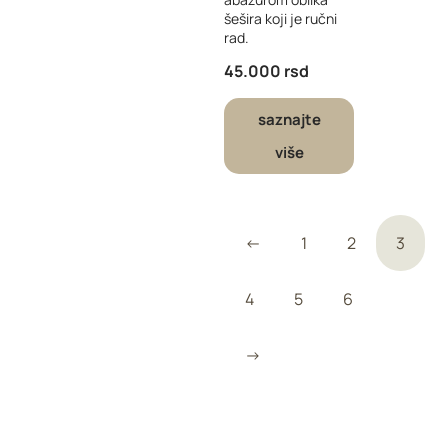
šešira koji je ručni
rad.
45.000
rsd
saznajte
više
←
1
2
3
4
5
6
→